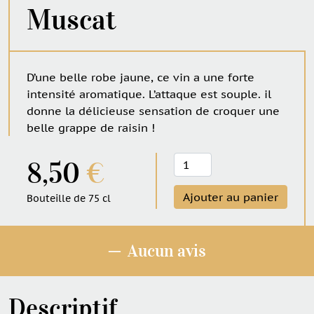
Muscat
D’une belle robe jaune, ce vin a une forte
intensité aromatique. L’attaque est souple. il
donne la délicieuse sensation de croquer une
belle grappe de raisin !
quantité
8,50
€
de
Muscat
Ajouter au panier
Bouteille de 75 cl
─
Aucun avis
Descriptif