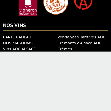
NOS VINS
CARTE CADEAU
Vendanges Tardives AOC
NOS MAGNUMS
Crémants d'Alsace AOC
Vins AOC ALSACE
Crèmes
Vins de Terroir
Eaux de vie
Grands Crus AOC
Liqueurs
Menu
Plan du site
RGPD
Mentions légales
Gestion des cookies
CGV
Tous droits réservés 2022 • EARL STEINER