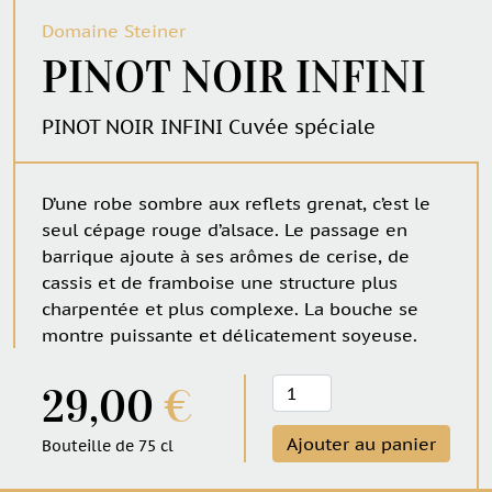
Domaine Steiner
PINOT NOIR INFINI
PINOT NOIR INFINI Cuvée spéciale
D’une robe sombre aux reflets grenat, c’est le
seul cépage rouge d’alsace. Le passage en
barrique ajoute à ses arômes de cerise, de
cassis et de framboise une structure plus
charpentée et plus complexe. La bouche se
montre puissante et délicatement soyeuse.
quantité
29,00
€
de
PINOT
Ajouter au panier
Bouteille de 75 cl
NOIR