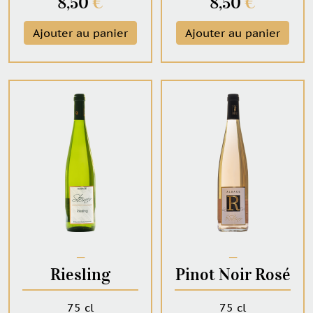
8,50
€
8,50
€
Ajouter au panier
Ajouter au panier
─
─
Riesling
Pinot Noir Rosé
75 cl
75 cl