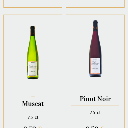
─
─
Pinot Noir
Muscat
75 cl
75 cl