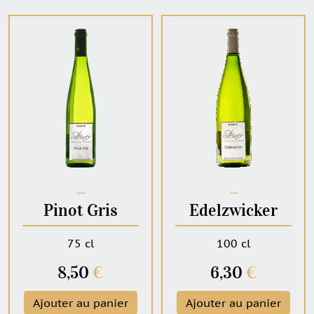
─
─
Pinot Gris
Edelzwicker
75 cl
100 cl
8,50
€
6,30
€
Ajouter au panier
Ajouter au panier