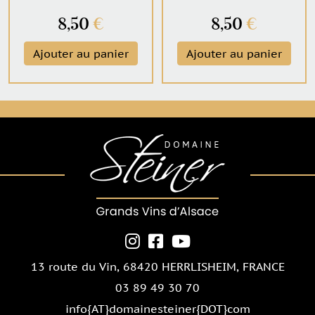
8,50
€
8,50
€
Ajouter au panier
Ajouter au panier
13 route du Vin,
68420 HERRLISHEIM
, FRANCE
03 89 49 30 70
info{AT}domainesteiner{DOT}com