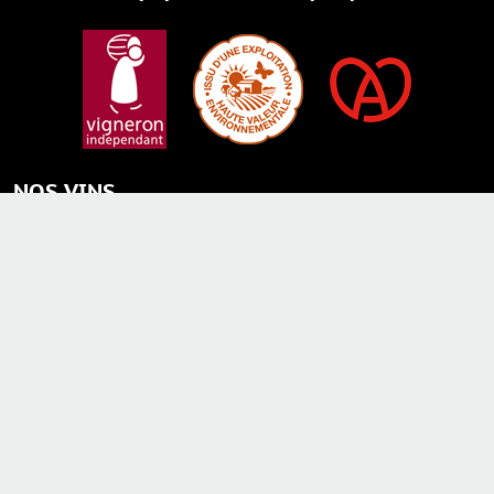
NOS VINS
CARTE CADEAU
Vendanges Tardives AOC
NOS MAGNUMS
Crémants d'Alsace AOC
Vins AOC ALSACE
Crèmes
Vins de Terroir
Eaux de vie
Grands Crus AOC
Liqueurs
Menu
Plan du site
RGPD
Mentions légales
Gestion des cookies