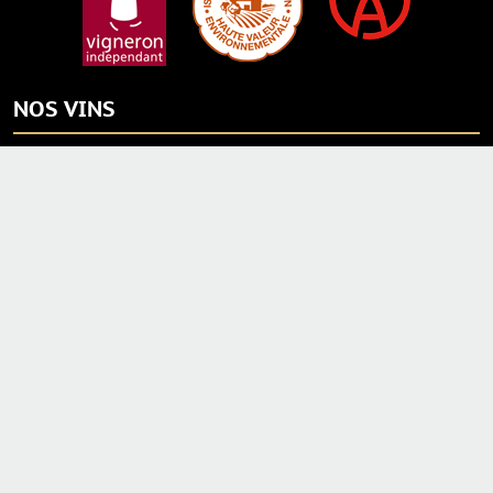
NOS VINS
CARTE CADEAU
Vendanges Tardives AOC
NOS MAGNUMS
Crémants d'Alsace AOC
Vins AOC ALSACE
Crèmes
Vins de Terroir
Eaux de vie
Grands Crus AOC
Liqueurs
Menu
Plan du site
RGPD
Mentions légales
Gestion des cookies
CGV
Tous droits réservés 2022 • EARL STEINER