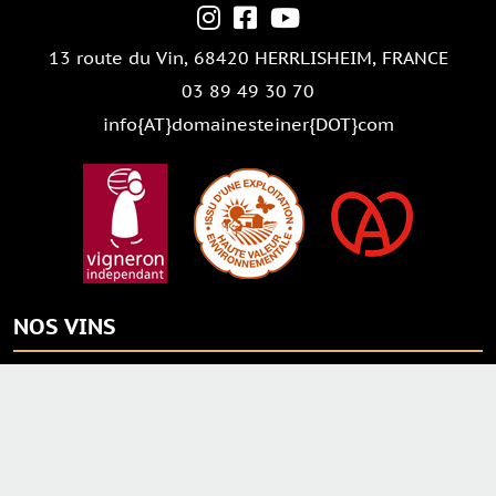
13 route du Vin,
68420 HERRLISHEIM
, FRANCE
03 89 49 30 70
info{AT}domainesteiner{DOT}com
NOS VINS
CARTE CADEAU
Vendanges Tardives AOC
NOS MAGNUMS
Crémants d'Alsace AOC
Vins AOC ALSACE
Crèmes
Vins de Terroir
Eaux de vie
Grands Crus AOC
Liqueurs